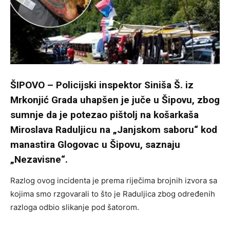
ŠIPOVO – Policijski inspektor Siniša Š. iz
Mrkonjić Grada uhapšen je juče u Šipovu, zbog
sumnje da je potezao pištolj na košarkaša
Miroslava Raduljicu na „Janjskom saboru“ kod
manastira Glogovac u Šipovu, saznaju
„Nezavisne“.
Razlog ovog incidenta je prema riječima brojnih izvora sa
kojima smo rzgovarali to što je Raduljica zbog određenih
razloga odbio slikanje pod šatorom.