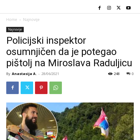
Home
Najnovije
Najnovije
Policijski inspektor
osumnjičen da je potegao
pištolj na Miroslava Raduljicu
By
Anastasija A.
-
28/06/2021
248
0