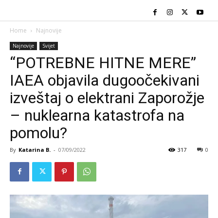
Home
Najnovije
Najnovije
Svijet
“POTREBNE HITNE MERE”
IAEA objavila dugoočekivani
izveštaj o elektrani Zaporožje
– nuklearna katastrofa na
pomolu?
By
Katarina B.
-
07/09/2022
317
0