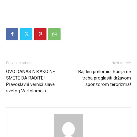
Previous article
Next article
OVO DANAS NIKAKO NE
Bajden prelomio: Rusija ne
SMETE DA RADITE!
treba proglasiti državom
Pravoslavni vernici slave
sponzorom terorizma!
svetog Vartolomeja