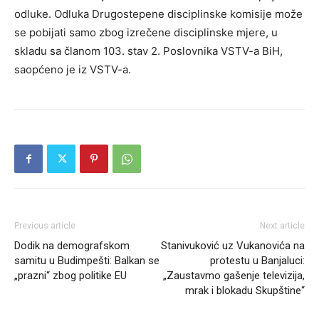
odluke. Odluka Drugostepene disciplinske komisije može
se pobijati samo zbog izrečene disciplinske mjere, u
skladu sa članom 103. stav 2. Poslovnika VSTV-a BiH,
saopćeno je iz VSTV-a.
Previous article
Next article
Dodik na demografskom
Stanivuković uz Vukanovića na
samitu u Budimpešti: Balkan se
protestu u Banjaluci:
„prazni“ zbog politike EU
„Zaustavmo gašenje televizija,
mrak i blokadu Skupštine“