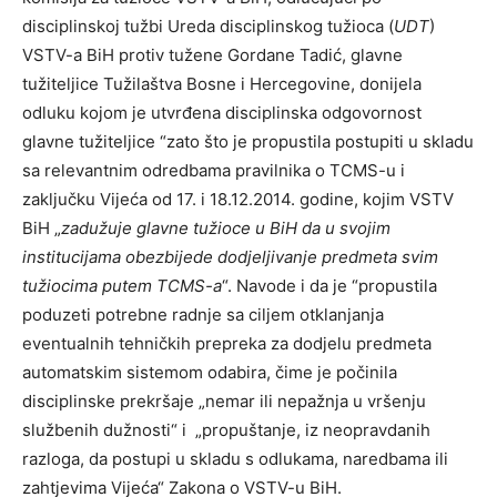
disciplinskoj tužbi Ureda disciplinskog tužioca (
UDT
)
VSTV-a BiH protiv tužene Gordane Tadić, glavne
tužiteljice Tužilaštva Bosne i Hercegovine, donijela
odluku kojom je utvrđena disciplinska odgovornost
glavne tužiteljice “zato što je propustila postupiti u skladu
sa relevantnim odredbama pravilnika o TCMS-u i
zaključku Vijeća od 17. i 18.12.2014. godine, kojim VSTV
BiH „
zadužuje glavne tužioce u BiH da u svojim
institucijama obezbijede dodjeljivanje predmeta svim
tužiocima putem TCMS-a
“. Navode i da je “propustila
poduzeti potrebne radnje sa ciljem otklanjanja
eventualnih tehničkih prepreka za dodjelu predmeta
automatskim sistemom odabira, čime je počinila
disciplinske prekršaje „nemar ili nepažnja u vršenju
službenih dužnosti“ i „propuštanje, iz neopravdanih
razloga, da postupi u skladu s odlukama, naredbama ili
zahtjevima Vijeća“ Zakona o VSTV-u BiH.