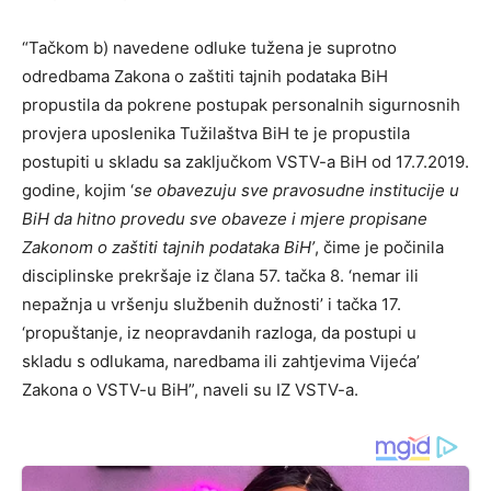
“Tačkom b) navedene odluke tužena je suprotno
odredbama Zakona o zaštiti tajnih podataka BiH
propustila da pokrene postupak personalnih sigurnosnih
provjera uposlenika Tužilaštva BiH te je propustila
postupiti u skladu sa zaključkom VSTV-a BiH od 17.7.2019.
godine, kojim ‘
se obavezuju sve pravosudne institucije u
BiH da hitno provedu sve obaveze i mjere propisane
Zakonom o zaštiti tajnih podataka BiH’
, čime je počinila
disciplinske prekršaje iz člana 57. tačka 8. ‘nemar ili
nepažnja u vršenju službenih dužnosti’ i tačka 17.
‘propuštanje, iz neopravdanih razloga, da postupi u
skladu s odlukama, naredbama ili zahtjevima Vijeća’
Zakona o VSTV-u BiH”, naveli su IZ VSTV-a.