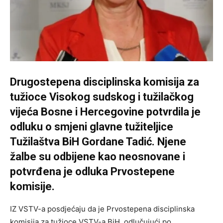
Drugostepena disciplinska komisija za
tužioce Visokog sudskog i tužilačkog
vijeća Bosne i Hercegovine potvrdila je
odluku o smjeni glavne tužiteljice
Tužilaštva BiH Gordane Tadić. Njene
žalbe su odbijene kao neosnovane i
potvrđena je odluka Prvostepene
komisije.
IZ VSTV-a posdjećaju da je Prvostepena disciplinska
komisija za tužioce VSTV-a BiH, odlučujući po