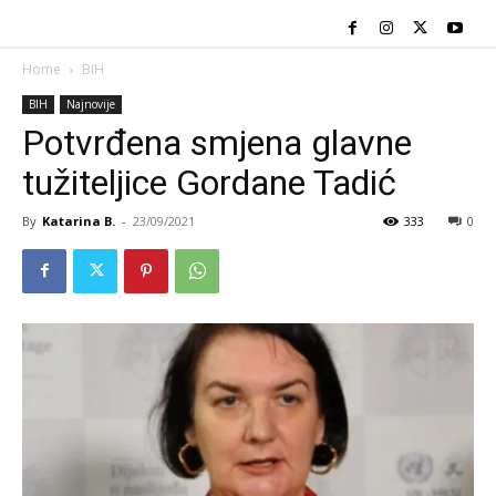
Home
BIH
BIH
Najnovije
Potvrđena smjena glavne
tužiteljice Gordane Tadić
By
Katarina B.
-
23/09/2021
333
0