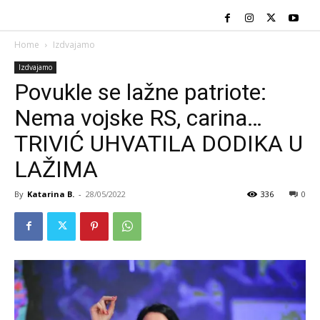
Home
Izdvajamo
Izdvajamo
Povukle se lažne patriote:
Nema vojske RS, carina…
TRIVIĆ UHVATILA DODIKA U
LAŽIMA
By
Katarina B.
-
28/05/2022
336
0