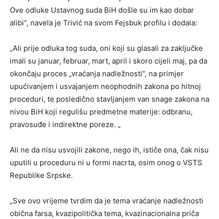
Ove odluke Ustavnog suda BiH došle su im kao dobar
alibi“, navela je Trivić na svom Fejsbuk profilu i dodala:
„Ali prije odluka tog suda, oni koji su glasali za zaključke
imali su januar, februar, mart, april i skoro cijeli maj, pa da
okončaju proces „vraćanja nadležnosti“, na primjer
upućivanjem i usvajanjem neophodnih zakona po hitnoj
proceduri, te posledično stavljanjem van snage zakona na
nivou BiH koji regulišu predmetne materije: odbranu,
pravosuđe i indirektne poreze. „
Ali ne da nisu usvojili zakone, nego ih, ističe ona, čak nisu
uputili u proceduru ni u formi nacrta, osim onog o VSTS
Republike Srpske.
„Sve ovo vrijeme tvrdim da je tema vraćanje nadležnosti
obična farsa, kvazipolitička tema, kvazinacionalna priča