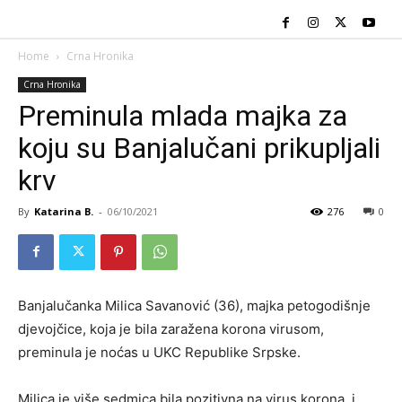
Home
Crna Hronika
Crna Hronika
Preminula mlada majka za
koju su Banjalučani prikupljali
krv
By
Katarina B.
-
06/10/2021
276
0
Banjalučanka Milica Savanović (36), majka petogodišnje
djevojčice, koja je bila zaražena korona virusom,
preminula je noćas u UKC Republike Srpske.
Milica je više sedmica bila pozitivna na virus korona, i