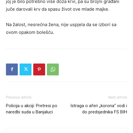
joj je bilo potrebno više doza krvi, pa su brojni građani
juče darovali krv da spasu život ove mlade majke.
Na žalost, nesrećna žena, nije uspjela da se izbori sa
ovom opakom bolešću.
Previous article
Next article
Policija u akciji: Pretresi po
Istraga o aferi „korona“ vodi i
naredbi suda u Banjaluci
do predsjednika FS BIH