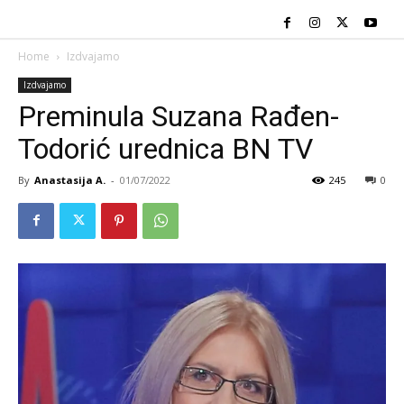
Home
Izdvajamo
Izdvajamo
Preminula Suzana Rađen-
Todorić urednica BN TV
By
Anastasija A.
-
01/07/2022
245
0