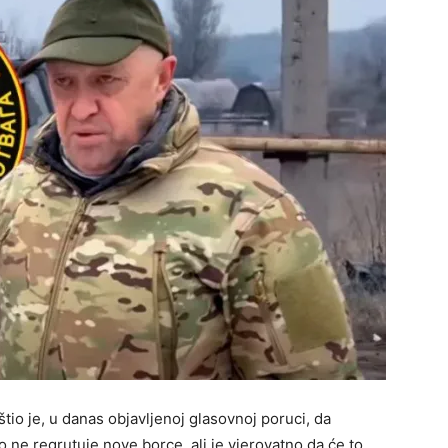
štio je, u danas objavljenoj glasovnoj poruci, da
 ne regrutuje nove borce, ali je vjerovatno da će to