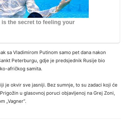
nak sa Vladimirom Putinom samo pet dana nakon
Sankt Peterburgu, gdje je predsjednik Rusije bio
sko-afričkog samita.
 je okvir sve jasniji. Bez sumnje, to su zadaci koji će
e Prigožin u glasovnoj poruci objavljenoj na Grej Zoni,
om „Vagner“.