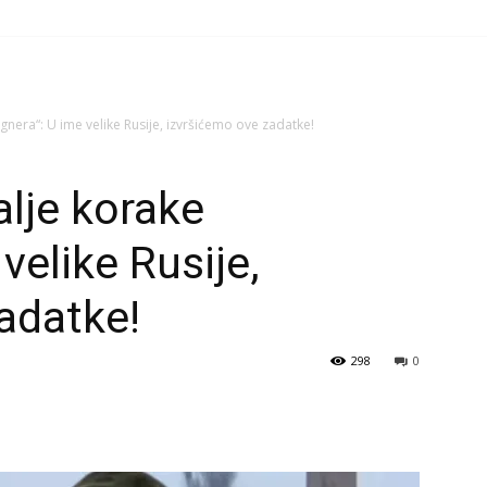
gnera“: U ime velike Rusije, izvršićemo ove zadatke!
alje korake
velike Rusije,
adatke!
298
0