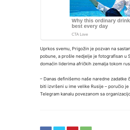
Uprkos svemu, Prigožin je pozvan na sasta
pobune, a prošle nedjelje je fotografisan u 
domaćin liderima afričkih zemalja tokom ru
– Danas definišemo naše naredne zadatke čiji
biti izvršeni u ime velike Rusije – poručio j
Telegram kanalu povezanom sa organizacij