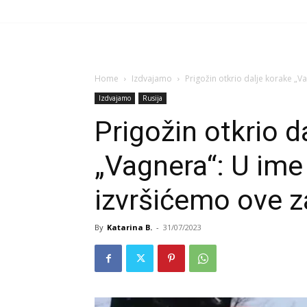
Home
Izdvajamo
Prigožin otkrio dalje korake „Va
Izdvajamo
Rusija
Prigožin otkrio d
„Vagnera“: U ime 
izvršićemo ove z
By
Katarina B.
-
31/07/2023