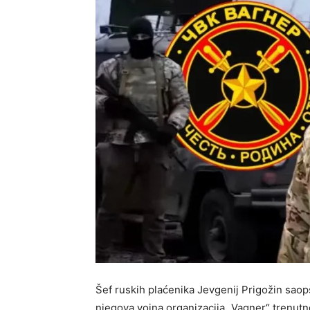
Šef ruskih plaćenika Jevgenij Prigožin saop
njegova vojna organizacija „Vagner“ trenutno