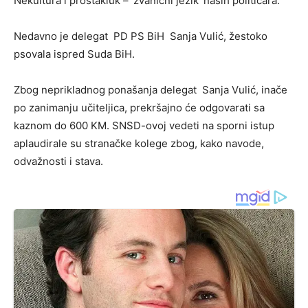
Nekultura i prostakluk – ‘zvanični jezik’ naših političara.
Nedavno je delegat PD PS BiH Sanja Vulić, žestoko
psovala ispred Suda BiH.
Zbog neprikladnog ponašanja delegat Sanja Vulić, inače
po zanimanju učiteljica, prekršajno će odgovarati sa
kaznom do 600 KM. SNSD-ovoj vedeti na sporni istup
aplaudirale su stranačke kolege zbog, kako navode,
odvažnosti i stava.