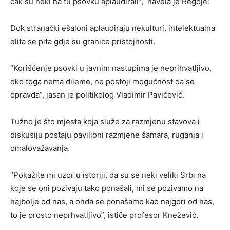
čak su neki na tu psovku aplaudirali”, navela je Regoje.
Dok stranački ešaloni aplaudiraju nekulturi, intelektualna
elita se pita gdje su granice pristojnosti.
“Korišćenje psovki u javnim nastupima je neprihvatljivo,
oko toga nema dileme, ne postoji mogućnost da se
opravda”, jasan je politikolog Vladimir Pavićević.
Tužno je što mjesta koja služe za razmjenu stavova i
diskusiju postaju paviljoni razmjene šamara, ruganja i
omalovažavanja.
“Pokažite mi uzor u istoriji, da su se neki veliki Srbi na
koje se oni pozivaju tako ponašali, mi se pozivamo na
najbolje od nas, a onda se ponašamo kao najgori od nas,
to je prosto neprhvatljivo”, ističe profesor Knežević.