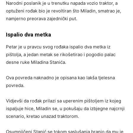
Narodni poslanik je u trenutku napada vozio traktor, a
optuženi rođak bio je revoltiran što Miladin, smatrao je,
namjerno preorava zajednički put.
Ispalio dva metka
Petar je u pravcu svog rođaka ispalio dva metka iz
pištolja, a jedan metak se rikošetirao i pogodio palac
desne ruke Miladina Stanića.
Ova povreda naknadno je opisana kao lakša tjelesna
povreda.
Vidjevši da rođak prilazi sa uperenim pištoljem iz kojeg
ispaljuje hice, Miladin se, u pokušaju da izbjegne najcrnji
scenario, kretao unazad traktorom.
Osumnjičeni Stanić se tokom saslušanja branio da mu je