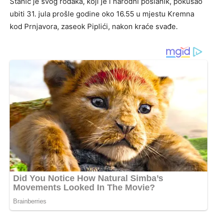
Stanić je svog rođaka, koji je i narodni poslanik, pokušao
ubiti 31. jula prošle godine oko 16.55 u mjestu Kremna
kod Prnjavora, zaseok Piplići, nakon kraće svađe.