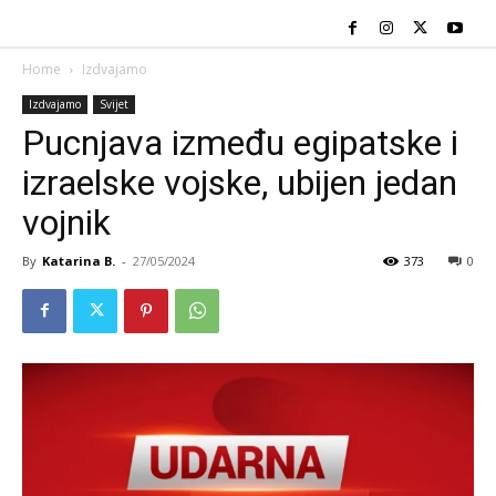
Home
Izdvajamo
Izdvajamo
Svijet
Pucnjava između egipatske i
izraelske vojske, ubijen jedan
vojnik
By
Katarina B.
-
27/05/2024
373
0