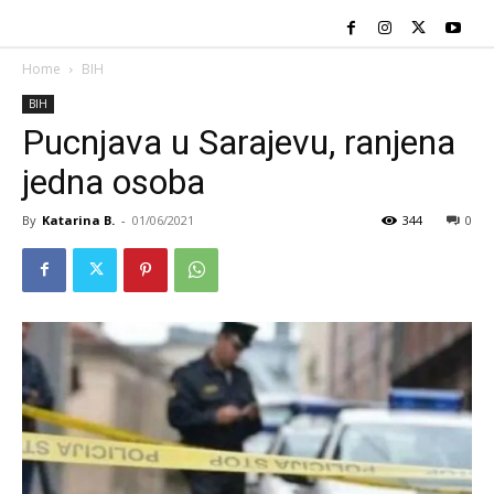
Home
BIH
BIH
Pucnjava u Sarajevu, ranjena
jedna osoba
By
Katarina B.
-
01/06/2021
344
0