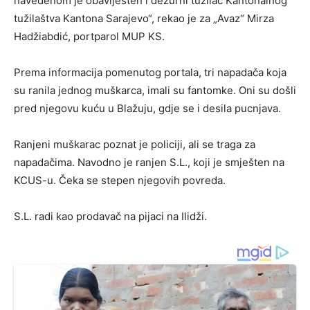
navedenom je obaviješten i dežurni tužilac Kantonalnog
tužilaštva Kantona Sarajevo“, rekao je za „Avaz“ Mirza
Hadžiabdić, portparol MUP KS.
Prema informacija pomenutog portala, tri napadača koja
su ranila jednog muškarca, imali su fantomke. Oni su došli
pred njegovu kuću u Blažuju, gdje se i desila pucnjava.
Ranjeni muškarac poznat je policiji, ali se traga za
napadačima. Navodno je ranjen S.L., koji je smješten na
KCUS-u. Čeka se stepen njegovih povreda.
S.L. radi kao prodavač na pijaci na Ilidži.