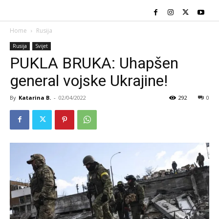
Home
Rusija
Rusija
Svijet
PUKLA BRUKA: Uhapšen
general vojske Ukrajine!
By
Katarina B.
-
02/04/2022
292
0