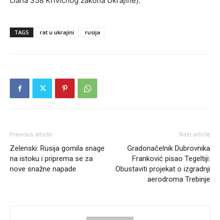
člana 358 Krivičnog zakona Ukrajine).
TAGS
rat u ukrajini
rusija
Previous article
Next article
Zelenski: Rusija gomila snage
Gradonačelnik Dubrovnika
na istoku i priprema se za
Franković pisao Tegeltiji:
nove snažne napade
Obustaviti projekat o izgradnji
aerodroma Trebinje