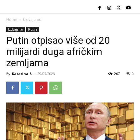
Home
Izdvajamo
Izdvajamo
Rusija
Putin otpisao više od 20
milijardi duga afričkim
zemljama
By
Katarina B.
-
29/07/2023
267
0