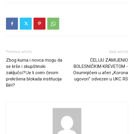
Previous article
Next article
Zbog kuma i novca mogu da
ĆELIJU ZAMIJENIO
se krše i skupštinski
BOLESNIČKIM KREVETOM -
zaključci?!Je li ovim činom
Osumnjičeni u aferi „Korona
prekršena blokada institucija
ugovori“ odvezen u UKC RS
BiH?