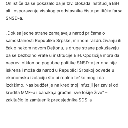
On ističe da se pokazalo da je tzv. blokada institucija BiH
ali i osporavanje visokog predstavnika čista politička farsa
SNSD-a.
„Dok sa jedne strane zamajavaju narod pričama o
samostalnosti Republike Srpske, mirnom razdruživanju ili
čak o nekom novom Dejtonu, s druge strane pokušavaju
da se bezbolno vrate u institucije BiH. Opozicija mora da
napravi otklon od pogubne politike SNSD-a jer ona nije
iskrena i može da narod u Republici Srpskoj odvede u
ekonomsku izolaciju što bi realno teško mogli da
izdržimo. Nas budžet je na kreditnoj infuziji jer zavisi od
kredita MMF-a i banaka,a građani sve lošije žive“ –
zaključio je zamjuenik predsjednika SDS-a