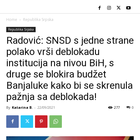
Home
Republika Srpska
Republika Srpska
Radović: SNSD s jedne strane
polako vrši deblokadu
institucija na nivou BiH, s
druge se blokira budžet
Banjaluke kako bi se skrenula
pažnja sa deblokada!
By
Katarina B.
-
22/09/2021
277
0