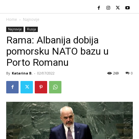
Home
Najnovije
Najnovije
Rusija
Rama: Albanija dobija
pomorsku NATO bazu u
Porto Romanu
By
Katarina B.
-
02/07/2022
269
0