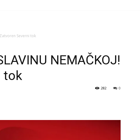
atvoren Severni tok
 SLAVINU NEMAČKOJ!
 tok
282
0