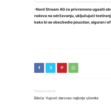
-Nord Stream AG će privremeno ugasiti obe
radova na održavanju, uključujući testira
kako bi se obezbedio pouzdan, siguran i e
Previous article
Bileća: Vujović darovao najbolje učenike