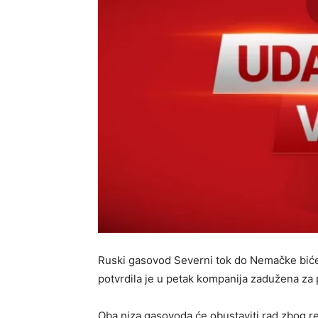
Ruski gasovod Severni tok do Nemačke bić
potvrdila je u petak kompanija zadužena za 
Oba niza gasovoda će obustaviti rad zbog re