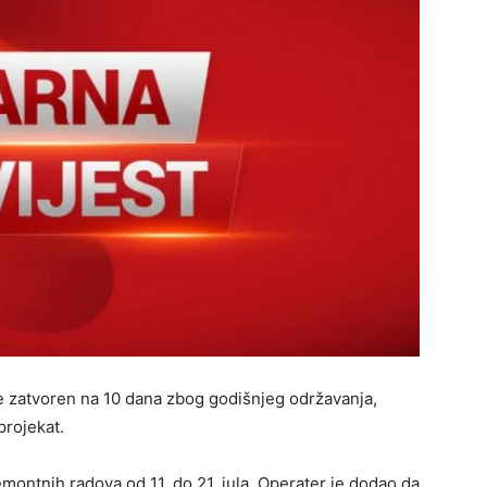
e zatvoren na 10 dana zbog godišnjeg održavanja,
projekat.
montnih radova od 11. do 21. jula. Operater je dodao da