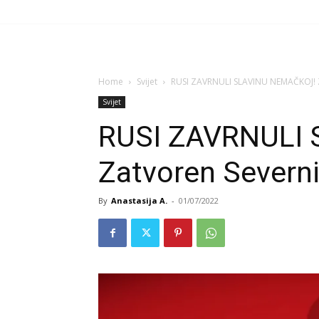
Home
Svijet
RUSI ZAVRNULI SLAVINU NEMAČKOJ! Z
Svijet
RUSI ZAVRNULI
Zatvoren Severni
By
Anastasija A.
-
01/07/2022