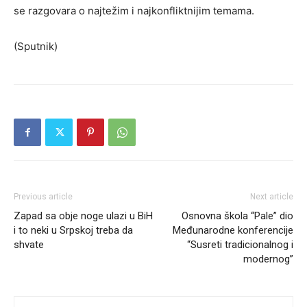
se razgovara o najtežim i najkonfliktnijim temama.
(Sputnik)
Previous article
Next article
Zapad sa obje noge ulazi u BiH
Osnovna škola “Pale” dio
i to neki u Srpskoj treba da
Međunarodne konferencije
shvate
“Susreti tradicionalnog i
modernog”