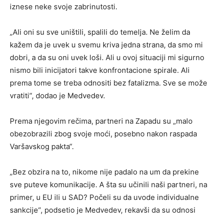
iznese neke svoje zabrinutosti.
„Ali oni su sve uništili, spalili do temelja. Ne želim da
kažem da je uvek u svemu kriva jedna strana, da smo mi
dobri, a da su oni uvek loši. Ali u ovoj situaciji mi sigurno
nismo bili inicijatori takve konfrontacione spirale. Ali
prema tome se treba odnositi bez fatalizma. Sve se može
vratiti“, dodao je Medvedev.
Prema njegovim rečima, partneri na Zapadu su „malo
obezobrazili zbog svoje moći, posebno nakon raspada
Varšavskog pakta“.
„Bez obzira na to, nikome nije padalo na um da prekine
sve puteve komunikacije. A šta su učinili naši partneri, na
primer, u EU ili u SAD? Počeli su da uvode individualne
sankcije“, podsetio je Medvedev, rekavši da su odnosi