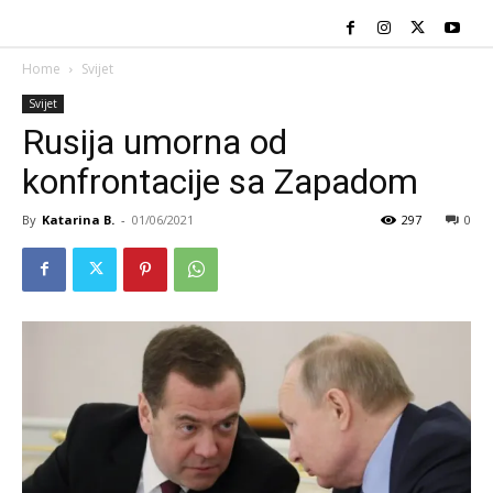
Home
Svijet
Svijet
Rusija umorna od
konfrontacije sa Zapadom
By
Katarina B.
-
01/06/2021
297
0