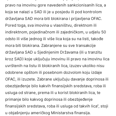
pravo na imovinu gore navedenih sankcionisanih lica, a
koja se nalazi u SAD ili je u posjedu ili pod kontrolom
državljana SAD mora biti blokirana i prijavljena OFAC.
Pored toga, sva imovina u vlasništvu, direktnom ili
indirektnom, pojedinačnom ili zajedničkom, u udjelu 50
odsto ili više jednog ili više lica koja su na listi, takođe
mora biti blokirana. Zabranjene su sve transakcije
državljana SAD u Sjedinjenim Državama (ili u tranzitu
kroz SAD) koje uključuju imovinu ili pravo na imovinu lica
uvrštenih na listu ili blokiranih lica, izuzev ukoliko nisu
odobrene opštom ili posebnom dozvolom koju izdaje
OFAC, ili izuzete. Zabrane uključuju davanje doprinosa ili
obezbjeđenje bilo kakvih finansijskih sredstava, roba ili
usluga od strane, prema ili u korist blokiranih lica, te
primanje bilo kakvog doprinosa ili obezbjeđenje
finansijskih sredstava, roba ili usluga od takvih lica“, stoji
u objašnjenju američkog Ministarstva finansija.