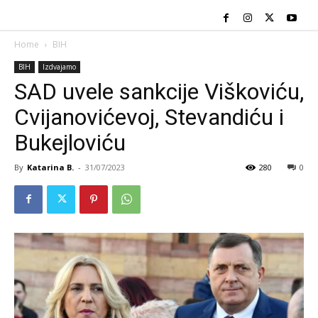
Home
BIH
BIH
Izdvajamo
SAD uvele sankcije Viškoviću,
Cvijanovićevoj, Stevandiću i
Bukejloviću
By
Katarina B.
-
31/07/2023
280
0