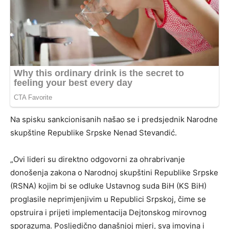
Na spisku sankcionisanih našao se i predsjednik Narodne
skupštine Republike Srpske Nenad Stevandić.
„Ovi lideri su direktno odgovorni za ohrabrivanje
donošenja zakona o Narodnoj skupštini Republike Srpske
(RSNA) kojim bi se odluke Ustavnog suda BiH (KS BiH)
proglasile neprimjenjivim u Republici Srpskoj, čime se
opstruira i prijeti implementacija Dejtonskog mirovnog
sporazuma. Posljedično današnjoj mjeri, sva imovina i