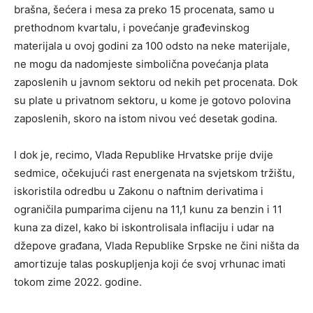
brašna, šećera i mesa za preko 15 procenata, samo u
prethodnom kvartalu, i povećanje građevinskog
materijala u ovoj godini za 100 odsto na neke materijale,
ne mogu da nadomjeste simbolična povećanja plata
zaposlenih u javnom sektoru od nekih pet procenata. Dok
su plate u privatnom sektoru, u kome je gotovo polovina
zaposlenih, skoro na istom nivou već desetak godina.
I dok je, recimo, Vlada Republike Hrvatske prije dvije
sedmice, očekujući rast energenata na svjetskom tržištu,
iskoristila odredbu u Zakonu o naftnim derivatima i
ograničila pumparima cijenu na 11,1 kunu za benzin i 11
kuna za dizel, kako bi iskontrolisala inflaciju i udar na
džepove građana, Vlada Republike Srpske ne čini ništa da
amortizuje talas poskupljenja koji će svoj vrhunac imati
tokom zime 2022. godine.