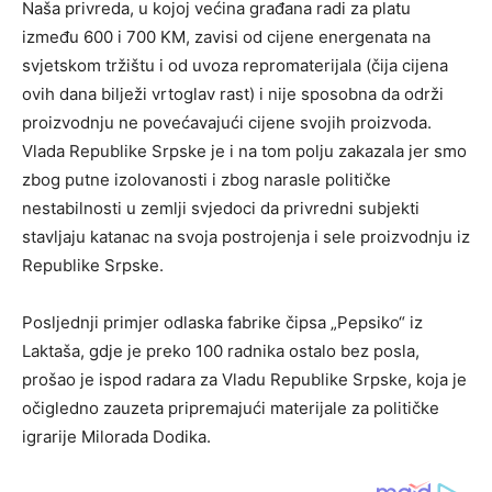
Naša privreda, u kojoj većina građana radi za platu
između 600 i 700 KM, zavisi od cijene energenata na
svjetskom tržištu i od uvoza repromaterijala (čija cijena
ovih dana bilježi vrtoglav rast) i nije sposobna da održi
proizvodnju ne povećavajući cijene svojih proizvoda.
Vlada Republike Srpske je i na tom polju zakazala jer smo
zbog putne izolovanosti i zbog narasle političke
nestabilnosti u zemlji svjedoci da privredni subjekti
stavljaju katanac na svoja postrojenja i sele proizvodnju iz
Republike Srpske.
Posljednji primjer odlaska fabrike čipsa „Pepsiko“ iz
Laktaša, gdje je preko 100 radnika ostalo bez posla,
prošao je ispod radara za Vladu Republike Srpske, koja je
očigledno zauzeta pripremajući materijale za političke
igrarije Milorada Dodika.