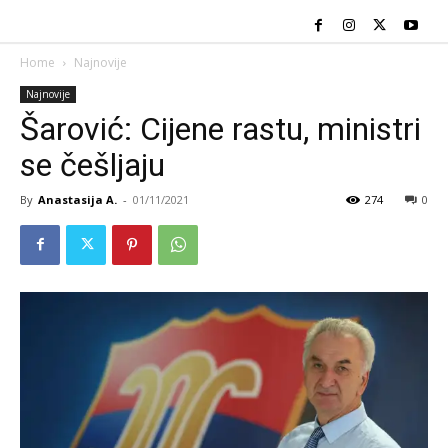
Home
Najnovije
Najnovije
Šarović: Cijene rastu, ministri
se češljaju
By
Anastasija A.
-
01/11/2021
274
0