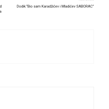
d
Dodik:“Bio sam Karadžićev i Mladićev SABORAC”
a