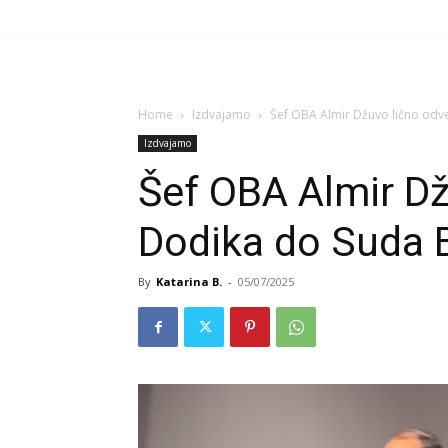
Home
Izdvajamo
Šef OBA Almir Džuvo lično odv
Izdvajamo
Šef OBA Almir D
Dodika do Suda 
By
Katarina B.
-
05/07/2025