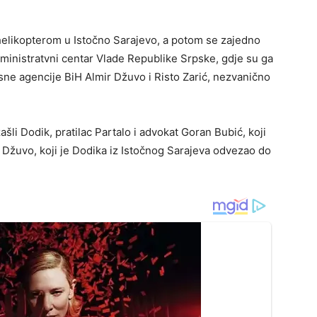
helikopterom u Istočno Sarajevo, a potom se zajedno
inistratvni centar Vlade Republike Srpske, gdje su ga
sne agencije BiH Almir Džuvo i Risto Zarić, nezvanično
šli Dodik, pratilac Partalo i advokat Goran Bubić, koji
no Džuvo, koji je Dodika iz Istočnog Sarajeva odvezao do