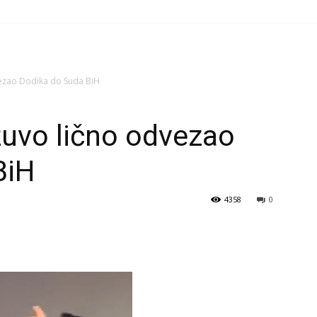
ezao Dodika do Suda BiH
žuvo lično odvezao
BiH
4358
0