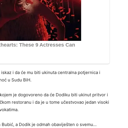
iskaz i da će mu biti ukinuta centralna potjernica i
inoć u Sudu BiH.
 kojem je dogovoreno da će Dodiku biti ukinut pritvor i
čkom restoranu i da je u tome učestvovao jedan visoki
dvokatima.
n Bubić, a Dodik je odmah obaviješten o svemu…