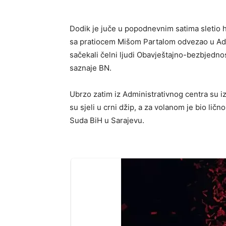
Dodik je juče u popodnevnim satima sletio 
sa pratiocem Mišom Partalom odvezao u Adm
sačekali čelni ljudi Obavještajno-bezbjedno
saznaje BN.
Ubrzo zatim iz Administrativnog centra su iza
su sjeli u crni džip, a za volanom je bio lič
Suda BiH u Sarajevu.