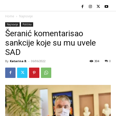
Home
Najnovije
Najnovije
Politika
Šeranić komentarisao
sankcije koje su mu uvele
SAD
By
Katarina B.
-
06/06/2022
304
0