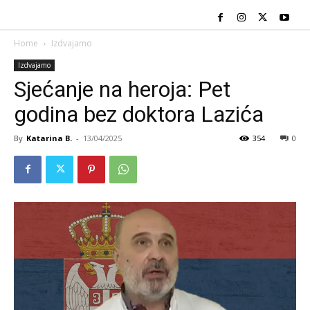
Home
Izdvajamo
Izdvajamo
Sjećanje na heroja: Pet
godina bez doktora Lazića
By
Katarina B.
-
13/04/2025
354
0