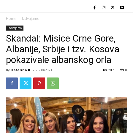
Home
Izdvajamo
Izdvajamo
Skandal: Misice Crne Gore,
Albanije, Srbije i tzv. Kosova
pokazivale albanskog orla
By
Katarina B.
-
26/10/2021
287
0