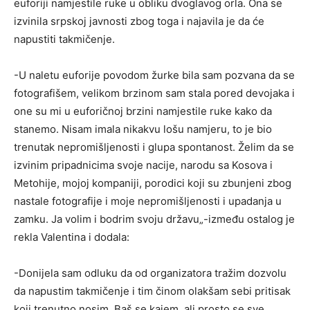
euforiji namjestile ruke u obliku dvoglavog orla. Ona se
izvinila srpskoj javnosti zbog toga i najavila je da će
napustiti takmičenje.
-U naletu euforije povodom žurke bila sam pozvana da se
fotografišem, velikom brzinom sam stala pored devojaka i
one su mi u euforičnoj brzini namjestile ruke kako da
stanemo. Nisam imala nikakvu lošu namjeru, to je bio
trenutak nepromišljenosti i glupa spontanost. Želim da se
izvinim pripadnicima svoje nacije, narodu sa Kosova i
Metohije, mojoj kompaniji, porodici koji su zbunjeni zbog
nastale fotografije i moje nepromišljenosti i upadanja u
zamku. Ja volim i bodrim svoju državu„-između ostalog je
rekla Valentina i dodala:
-Donijela sam odluku da od organizatora tražim dozvolu
da napustim takmičenje i tim činom olakšam sebi pritisak
koji trenutno nosim. Baš se kajem, ali prosto se sve