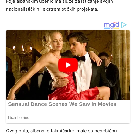
koje albanskim učenicima služe za isticanje svojih
nacionalističkih i ekstremističkih projekata.
Ovog puta, albanske takmičarke imale su nesebičnu