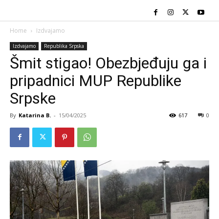
Home
Izdvajamo
Izdvajamo
Republika Srpska
Šmit stigao! Obezbjeđuju ga i
pripadnici MUP Republike
Srpske
By
Katarina B.
-
15/04/2025
617
0