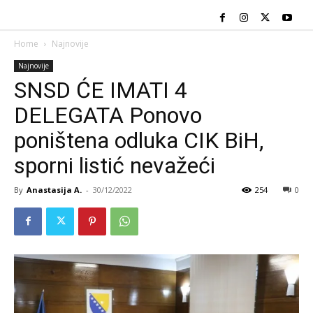
Home
Najnovije
Najnovije
SNSD ĆE IMATI 4
DELEGATA Ponovo
poništena odluka CIK BiH,
sporni listić nevažeći
By
Anastasija A.
-
30/12/2022
254
0