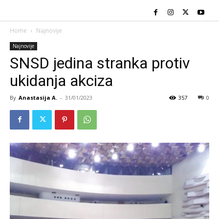
Home
Najnovije
Najnovije
SNSD jedina stranka protiv
ukidanja akciza
By
Anastasija A.
-
31/01/2023
357
0