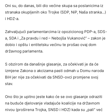
Oni su, do danas, bili dio većine skupa sa poslanicima iz
stranaka okupljenih oko Trojke (SDP, NiP, Naša stranka…)
i HDZ-a.
Zahvaljujući parlamentarcima iz opozicionog PDP-a, SDS-
a, SDA i „Za pravdu i red – Nebojša Vukanović“ – zakon je
dobio i opštu i entitetsku većinu te prošao ovaj dom
državnog parlamenta.
S obzirom da današnje glasanje, za očekivati je da će
izmjene Zakona o akcizama pasti odmah u Domu naroda
BiH jer nije za očekivati da SNSD-ovci promjene svoj
stav.
Ono što je upitno jeste kako će se ovo glasanje odraziti
na buduće djelovanje vladajuće koalicije na državnom
nivou (proširena Trojka, SNSD i HDZ) kada su „pali“ već