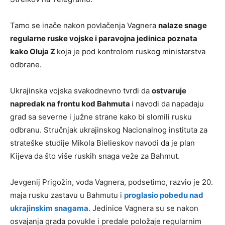
Tamo se inače nakon povlačenja Vagnera
nalaze snage
regularne ruske vojske i paravojna jedinica poznata
kako Oluja Z
koja je pod kontrolom ruskog ministarstva
odbrane.
Ukrajinska vojska svakodnevno tvrdi da
ostvaruje
napredak na frontu kod Bahmuta
i navodi da napadaju
grad sa severne i južne strane kako bi slomili rusku
odbranu. Stručnjak ukrajinskog Nacionalnog instituta za
strateške studije Mikola Bielieskov navodi da je plan
Kijeva da što više ruskih snaga veže za Bahmut.
Jevgenij Prigožin, vođa Vagnera, podsetimo, razvio je 20.
maja rusku zastavu u Bahmutu i
proglasio pobedu nad
ukrajinskim snagama.
Jedinice Vagnera su se nakon
osvajanja grada povukle i predale položaje regularnim