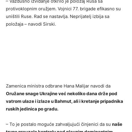
– Vazdušno izviđanje otkrilo je položaj Rusa sa
protivoklopnim oružjem. Vojnici 77. brigade efikasno su
uništili Ruse. Rad se nastavlja. Neprijatelj izbija sa
položaja – navodi Sirski.
Zamenica ministra odbrane Hana Malijar navodi da
Oružane snage Ukrajine već nekoliko dana drže pod
vatrom ulaze i izlaze u Bahmut, ali i kretanje pripadnika
ruskih jedinica po gradu.
– To je postalo moguće zahvaljujući činjenici da su
naše
trupe preuzele kontrolu nad glavnim dominantnim