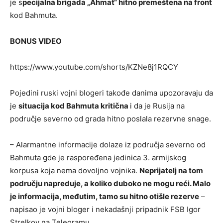
je s
pecijalna brigada „Ahmat“ hitno premeštena na front
kod Bahmuta.
BONUS VIDEO
https://www.youtube.com/shorts/KZNe8j1RQCY
Pojedini ruski vojni blogeri takođe danima upozoravaju da
je
situacija kod Bahmuta kritična
i da je Rusija na
područje severno od grada hitno poslala rezervne snage.
– Alarmantne informacije dolaze iz područja severno od
Bahmuta gde je raspoređena jedinica 3. armijskog
korpusa koja nema dovoljno vojnika.
Neprijatelj na tom
području napreduje, a koliko duboko ne mogu reći. Malo
je informacija, međutim, tamo su hitno otišle rezerve
–
napisao je vojni bloger i nekadašnji pripadnik FSB Igor
Strelkov na Telegramu.