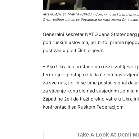
АНTАЛИЈА, 11. МАРТА /СРНА/ - Српски члан Предсједни
Столтенберг данас су боравили на маргинама Дипломатс
Generalni sekretar NATO Jens Stoltenberg pri
pod ruskim uslovima, jer bi to, prema njegov
postizanju političkih ciljeva“.
– Ako Ukrajina pristane na ruske zahtjeve i pr
teritorije – postoji rizik da će biti nastavljen
za sve nas, jer bi se time poslao signal da u
za sticanje kontrole nad susjednim zemljama
Zapad ne želi da traži prekid vatre u Ukrajin
konfrontaciji sa Ruskom Federacijom.