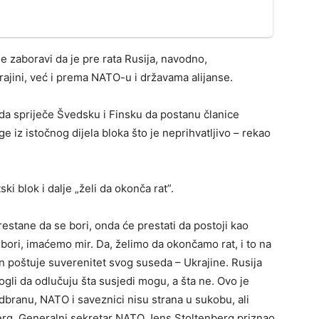
e zaboravi da je pre rata Rusija, navodno,
jini, već i prema NATO-u i državama alijanse.
u da spriječe Švedsku i Finsku da postanu članice
e iz istočnog dijela bloka što je neprihvatljivo – rekao
ki blok i dalje „želi da okonča rat”.
prestane da se bori, onda će prestati da postoji kao
bori, imaćemo mir. Da, želimo da okončamo rat, i to na
in poštuje suverenitet svog suseda – Ukrajine. Rusija
ogli da odlučuju šta susjedi mogu, a šta ne. Ovo je
dbranu, NATO i saveznici nisu strana u sukobu, ali
erg. Generalni sekretar NATO Jens Stoltenberg priznao