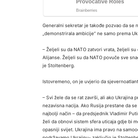
Generalni sekretar je takođe pozvao da se n
„demonstrirala ambicije“ ne samo prema Ukra
– Željeli su da NATO zatvori vrata, željeli s
Alijanse. Željeli su da NATO povuče sve snag
je Stoltenberg.
Istovremeno, on je uvjerio da sjevernoatlants
– Svi žele da se rat završi, ali ako Ukrajina 
nezavisna nacija. Ako Rusija prestane da se 
najbolji način – da predsjednik Vladimir Put
želi da obnovi sistem sfera uticaja gdje bi m
opasniji svijet. Ukrajina ima pravo na samoo
podržavamo Ukrajinu- zaključio je Stoltenb