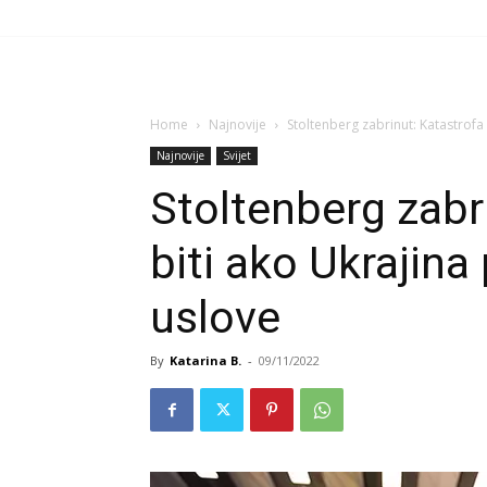
Home
Najnovije
Stoltenberg zabrinut: Katastrofa 
Najnovije
Svijet
Stoltenberg zabr
biti ako Ukrajina
uslove
By
Katarina B.
-
09/11/2022