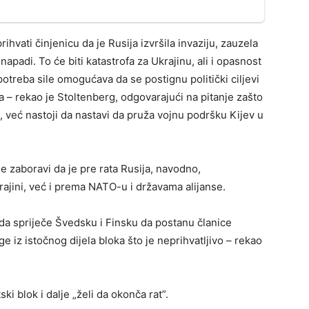
ihvati činjenicu da je Rusija izvršila invaziju, zauzela
i napadi. To će biti katastrofa za Ukrajinu, ali i opasnost
potreba sile omogućava da se postignu politički ciljevi
 – rekao je Stoltenberg, odgovarajući na pitanje zašto
i, već nastoji da nastavi da pruža vojnu podršku Kijev u
e zaboravi da je pre rata Rusija, navodno,
jini, već i prema NATO-u i državama alijanse.
u da spriječe Švedsku i Finsku da postanu članice
e iz istočnog dijela bloka što je neprihvatljivo – rekao
ki blok i dalje „želi da okonča rat”.