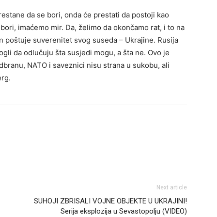
prestane da se bori, onda će prestati da postoji kao
bori, imaćemo mir. Da, želimo da okončamo rat, i to na
in poštuje suverenitet svog suseda – Ukrajine. Rusija
ogli da odlučuju šta susjedi mogu, a šta ne. Ovo je
dbranu, NATO i saveznici nisu strana u sukobu, ali
erg.
Next article
SUHOJI ZBRISALI VOJNE OBJEKTE U UKRAJINI!
Serija eksplozija u Sevastopolju (VIDEO)