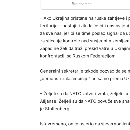
– Ako Ukrajina pristane na ruske zahtjeve i pr
teritorije – postoji rizik da će biti nastavljen
za sve nas, jer bi se time poslao signal da u
za sticanje kontrole nad susjednim zemljama
Zapad ne želi da traži prekid vatre u Ukrajin
konfrontaciji sa Ruskom Federacijom.
Generalni sekretar je takođe pozvao da se n
„demonstrirala ambicije“ ne samo prema Ukra
– Željeli su da NATO zatvori vrata, željeli s
Alijanse. Željeli su da NATO povuče sve snag
je Stoltenberg.
Istovremeno, on je uvjerio da sjevernoatlants