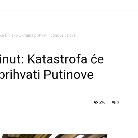
će biti ako Ukrajina prihvati Putinove uslove
inut: Katastrofa će
 prihvati Putinove
296
0