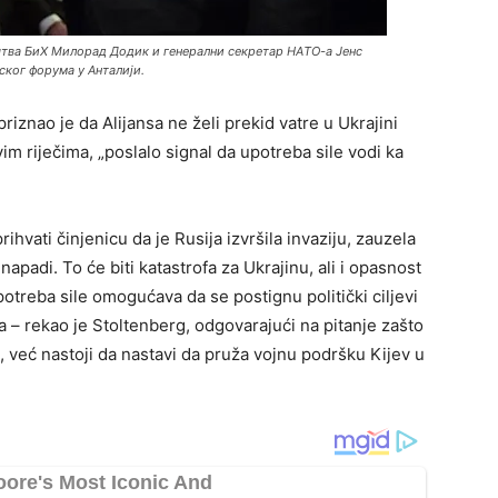
штва БиХ Милорад Додик и генерални секретар НАTО-а Јенс
ког форума у Анталији.
znao je da Alijansa ne želi prekid vatre u Ukrajini
im riječima, „poslalo signal da upotreba sile vodi ka
ihvati činjenicu da je Rusija izvršila invaziju, zauzela
i napadi. To će biti katastrofa za Ukrajinu, ali i opasnost
potreba sile omogućava da se postignu politički ciljevi
 – rekao je Stoltenberg, odgovarajući na pitanje zašto
i, već nastoji da nastavi da pruža vojnu podršku Kijev u