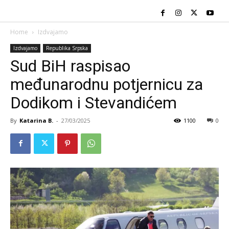
Home
Izdvajamo
Izdvajamo
Republika Srpska
Sud BiH raspisao
međunarodnu potjernicu za
Dodikom i Stevandićem
By
Katarina B.
-
27/03/2025
1100
0