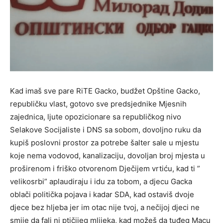
Kad imaš sve pare RiTE Gacko, budžet Opštine Gacko,
republičku vlast, gotovo sve predsjednike Mjesnih
zajednica, ljute opozicionare sa republičkog nivo
Selakove Socijaliste i DNS sa sobom, dovoljno ruku da
kupiš poslovni prostor za potrebe šalter sale u mjestu
koje nema vodovod, kanalizaciju, dovoljan broj mjesta u
proširenom i friško otvorenom Dječijem vrtiću, kad ti ”
velikosrbi” aplaudiraju i idu za tobom, a djecu Gacka
oblači politička pojava i kadar SDA, kad ostaviš dvoje
djece bez hljeba jer im otac nije tvoj, a nečijoj djeci ne
smije da fali ni ptičijeg mlijeka, kad možeš da tuđeg Macu