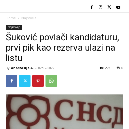
Home
Najnovije
Najnovije
Šuković povlači kandidaturu,
prvi pik kao rezerva ulazi na
listu
By
Anastasija A.
-
02/07/2022
273
0