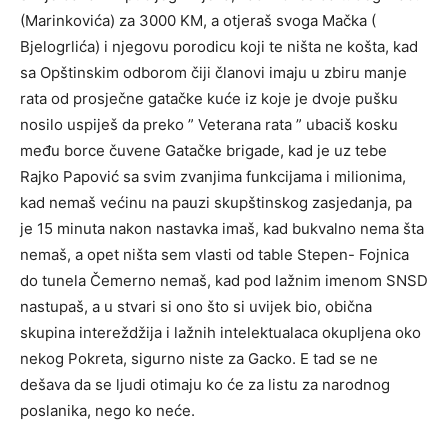
(Marinkovića) za 3000 KM, a otjeraš svoga Mačka (
Bjelogrlića) i njegovu porodicu koji te ništa ne košta, kad
sa Opštinskim odborom čiji članovi imaju u zbiru manje
rata od prosječne gatačke kuće iz koje je dvoje pušku
nosilo uspiješ da preko ” Veterana rata ” ubaciš kosku
među borce čuvene Gatačke brigade, kad je uz tebe
Rajko Papović sa svim zvanjima funkcijama i milionima,
kad nemaš većinu na pauzi skupštinskog zasjedanja, pa
je 15 minuta nakon nastavka imaš, kad bukvalno nema šta
nemaš, a opet ništa sem vlasti od table Stepen- Fojnica
do tunela Čemerno nemaš, kad pod lažnim imenom SNSD
nastupaš, a u stvari si ono što si uvijek bio, obična
skupina intereždžija i lažnih intelektualaca okupljena oko
nekog Pokreta, sigurno niste za Gacko. E tad se ne
dešava da se ljudi otimaju ko će za listu za narodnog
poslanika, nego ko neće.