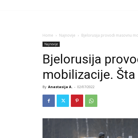
Home
Najnovije
Bjelorusija provodi masovnu mob
Najnovije
Bjelorusija prov
mobilizacije. Št
By
Anastasija A.
-
02/07/2022