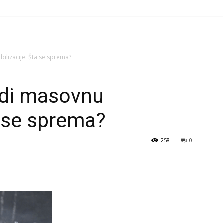
ilizacije. Šta se sprema?
odi masovnu
a se sprema?
258
0