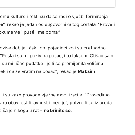
mu kulture i rekli su da se radi o vježbi formiranja
je
“, rekao je jedan od sugovornika tog portala. “Proveli
dokumente i pustili me doma.”
ozive dobijali čak i oni pojedinci koji su prethodno
 “Poslali su mi poziv na posao, i to faksom. Otišao sam
su mi lične podatke i je li se promijenila veličina
kli da se vratim na posao”, rekao je
Maksim
,
čili su kako provode vježbe mobilizacije. “Provodimo
 obavijestili javnost i medije”, potvrdili su iz ureda
 šalje nikoga u rat –
ne brinite se.
”