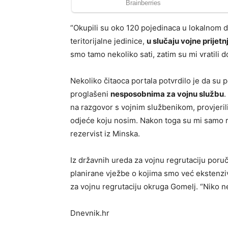
“Okupili su oko 120 pojedinaca u lokalnom do
teritorijalne jedinice,
u slučaju vojne prijetn
smo tamo nekoliko sati, zatim su mi vratili 
Nekoliko čitaoca portala potvrdilo je da su p
proglašeni
nesposobnima za vojnu službu
.
na razgovor s vojnim službenikom, provjerili 
odjeće koju nosim. Nakon toga su mi samo re
rezervist iz Minska.
Iz državnih ureda za vojnu regrutaciju poru
planirane vježbe o kojima smo već ekstenzivno
za vojnu regrutaciju okruga Gomelj. “Niko ne
Dnevnik.hr