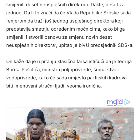
smijenili deset neuspješnih direktora. Dakle, deset za
jednog. Da li to znači da će Vlada Republike Srpske sada
fenjerom da traži još jednog uspješnog direktora koji
predstavlja smetnju određenim moćnicima, kako bi ga
smijenili i stvorili osnovu za smjenu novih deset
neuspješnih direktora“, upitao je bivši predsjednik SDS-a.
On kaže da je u pitanju klasična farsa ističući da je teorija
Borisa Pašalića, ministra poljoprivrede, šumarstva i
vodoprivrede, kako će sada umjesto partijskih kadrova
biti imenovani stručni ljudi, veoma ironična.