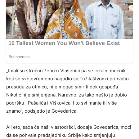
„Imali su stručnu ženu u Vlasenici pa se lokalni moćnik
koji se svojevremeno nagodio sa Tužilaštvom i prihvatio
presudu za otmicu, nije mogao smiriti dok gospođa
Nikolić nije smijenjena. Naravno, za tako nešto je dobio
podršku i Pašalića i Viškovića. I to svi manje ili više
znamo“, podsjetio je Govedarica.
Ali eto, sada će naši vlastodršci, dodaje Govedarica, moći
da se pohvale predsjedniku Srbije kako smjenjuju