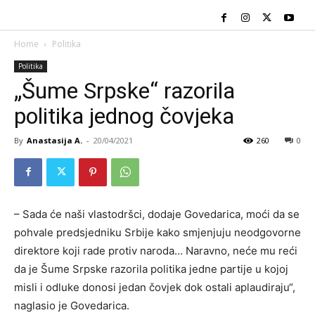
Home
Politika
Politika
„Šume Srpske“ razorila
politika jednog čovjeka
By
Anastasija A.
-
20/04/2021
260
0
– Sada će naši vlastodršci, dodaje Govedarica, moći da se
pohvale predsjedniku Srbije kako smjenjuju neodgovorne
direktore koji rade protiv naroda… Naravno, neće mu reći
da je Šume Srpske razorila politika jedne partije u kojoj
misli i odluke donosi jedan čovjek dok ostali aplaudiraju“,
naglasio je Govedarica.