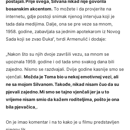
postajali. Prije svega, Silvana nikad nije govorila
bosanskim akcentom.
To možete i da provjerite na
internetu, gdje postoji snimak njenog intervjua koji je
tada dala medijima. Dalje, ona se pre veze sa mnom,
1958. godine, zabavljala sa jednim apotekarom iz Novog
Sada koji se zvao Đuka“, tvrdi Armenulić i dodaje:
„Nakon što su njih dvoje završili vezu, sa mnom se
upoznala 1959. godine i od tada smo svakog dana bili
zajedno. Nismo se razdvajali. Dvije godine kasnije smo se
vjenčali.
Možda je Toma bio u nekoj emotivnoj vezi, ali
ne sa mojom Silvanom. Takođe, nikad nisam čuo da su
pjevali zajedno. Mi smo se tajno vjenčali jer ja u to
vrijeme nisam smio da kažem roditeljima, pošto je ona
bila pjevačica
„.
On je imao komentar i na to kako je u filmu predstavljen
njegov lik.