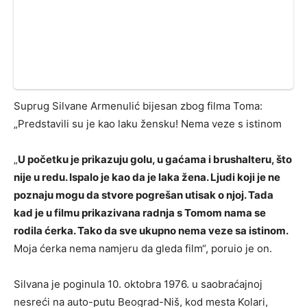
Suprug Silvane Armenulić bijesan zbog filma Toma:
„Predstavili su je kao laku žensku! Nema veze s istinom
„
U početku je prikazuju golu, u gaćama i brushalteru, što
nije u redu. Ispalo je kao da je laka žena. Ljudi koji je ne
poznaju mogu da stvore pogrešan utisak o njoj. Tada
kad je u filmu prikazivana radnja s Tomom nama se
rodila ćerka. Tako da sve ukupno nema veze sa istinom.
Moja ćerka nema namjeru da gleda film“, poruio je on.
Silvana je poginula 10. oktobra 1976. u saobraćajnoj
nesreći na auto-putu Beograd-Niš, kod mesta Kolari,