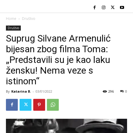
Home
Društvo
Društvo
Suprug Silvane Armenulić
bijesan zbog filma Toma:
„Predstavili su je kao laku
žensku! Nema veze s
istinom“
By
Katarina B.
-
03/01/2022
296
0