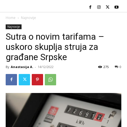
Home
Najnovije
Najnovije
Sutra o novim tarifama –
uskoro skuplja struja za
građane Srpske
By
Anastasija A.
-
14/12/2022
275
0