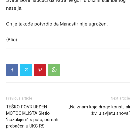
Svete Gore, ističući da vatra ne gori u blizini stambenog
naselja.
On je takođe potvrdio da Manastir nije ugrožen.
(Blic)
Previous article
Next article
TEŠKO POVRIJEĐEN
„Ne znam koje droge koristi, ali
MOTOCIKLISTA Sletio
živi u svijetu snova“
“suzukijem” s puta, odmah
prebačen u UKC RS