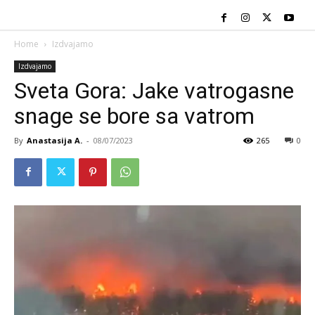
Home
Izdvajamo
Izdvajamo
Sveta Gora: Jake vatrogasne
snage se bore sa vatrom
By
Anastasija A.
-
08/07/2023
265
0