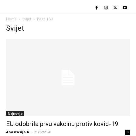
Home
Svijet
Page 180
Svijet
Najnovije
EU odobrila prvu vakcinu protiv kovid-19
Anastasija A.
-
21/12/2020
0