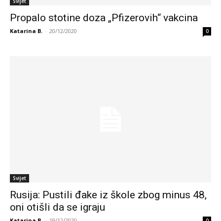
Svijet
Propalo stotine doza „Pfizerovih“ vakcina
Katarina B.
-
20/12/2020
0
Svijet
Rusija: Pustili đake iz škole zbog minus 48,
oni otišli da se igraju
Katarina B.
-
19/12/2020
0