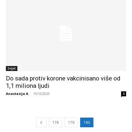
Svijet
Do sada protiv korone vakcinisano više od
1,1 miliona ljudi
Anastasija A.
-
19/12/2020
0
178
179
180