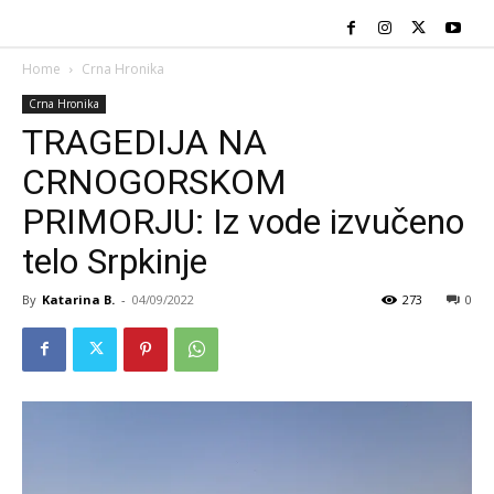
Home
Crna Hronika
Crna Hronika
TRAGEDIJA NA
CRNOGORSKOM
PRIMORJU: Iz vode izvučeno
telo Srpkinje
By
Katarina B.
-
04/09/2022
273
0