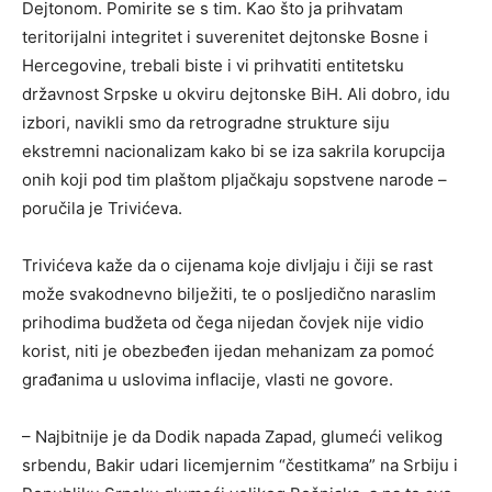
Dejtonom. Pomirite se s tim. Kao što ja prihvatam
teritorijalni integritet i suverenitet dejtonske Bosne i
Hercegovine, trebali biste i vi prihvatiti entitetsku
državnost Srpske u okviru dejtonske BiH. Ali dobro, idu
izbori, navikli smo da retrogradne strukture siju
ekstremni nacionalizam kako bi se iza sakrila korupcija
onih koji pod tim plaštom pljačkaju sopstvene narode –
poručila je Trivićeva.
Trivićeva kaže da o cijenama koje divljaju i čiji se rast
može svakodnevno bilježiti, te o posljedično naraslim
prihodima budžeta od čega nijedan čovjek nije vidio
korist, niti je obezbeđen ijedan mehanizam za pomoć
građanima u uslovima inflacije, vlasti ne govore.
– Najbitnije je da Dodik napada Zapad, glumeći velikog
srbendu, Bakir udari licemjernim “čestitkama” na Srbiju i