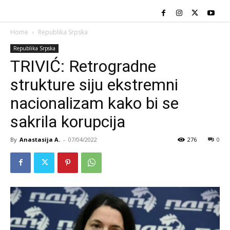
Home
Republika Srpska
Republika Srpska
TRIVIĆ: Retrogradne
strukture siju ekstremni
nacionalizam kako bi se
sakrila korupcija
By
Anastasija A.
-
07/04/2022
276
0