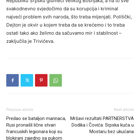
Republiku Srpsku glumeći velikog Bošnjaka, a na to sve
svakodnevno svjedočimo da su korupcija i kriminal
najveći problem svih naroda, što treba mijenjati. Politički,
Dejton je okvir u kojem treba da se krećemo i to treba
ostati tako ako želimo da sačuvamo mir i stabilnost –
zaključila je Trivićeva.
Previous article
Next article
Predao se bataljon marinaca,
Mršavi rezultati PARTNERSTVA
Rusi pronašli lične stvari
Dodika i Čovića: Srpska kuća u
francuskih legionara koji su
Mostaru bez ukućana
blokirani zajedno sa pukom