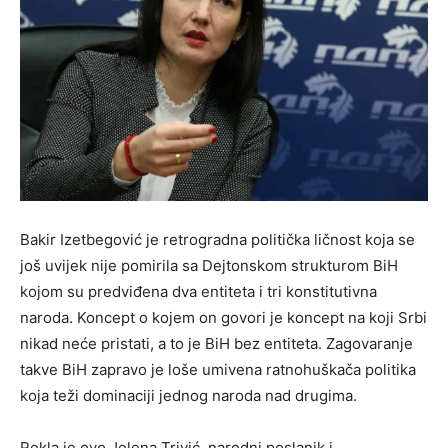
Bakir Izetbegović je retrogradna politička ličnost koja se
još uvijek nije pomirila sa Dejtonskom strukturom BiH
kojom su predviđena dva entiteta i tri konstitutivna
naroda. Koncept o kojem on govori je koncept na koji Srbi
nikad neće pristati, a to je BiH bez entiteta. Zagovaranje
takve BiH zapravo je loše umivena ratnohuškača politika
koja teži dominaciji jednog naroda nad drugima.
Rekla je ovo Jelena Trivić, narodni poslanik i