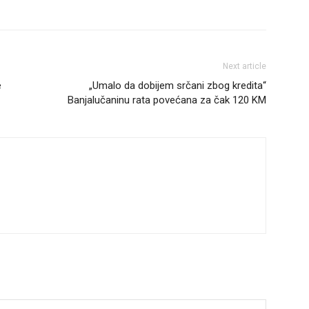
Next article
e
„Umalo da dobijem srčani zbog kredita“
Banjalučaninu rata povećana za čak 120 KM