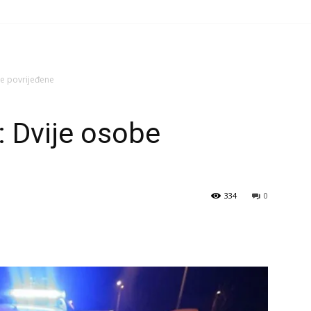
be povrijeđene
: Dvije osobe
334
0