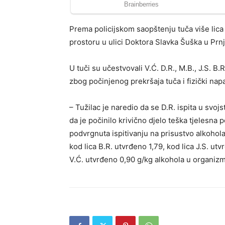
Prema policijskom saopštenju tuča više lica
prostoru u ulici Doktora Slavka Šuška u Prn
U tuči su učestvovali V.Ć. D.R., M.B., J.S. B.R
zbog počinjenog prekršaja tuča i fizički nap
– Tužilac je naredio da se D.R. ispita u sv
da je počinilo krivično djelo teška tjelesna 
podvrgnuta ispitivanju na prisustvo alkohola
kod lica B.R. utvrđeno 1,79, kod lica J.S. utv
V.Ć. utvrđeno 0,90 g/kg alkohola u organizm