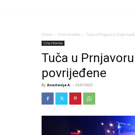
Home
Crna Hronika
Tuča u Prnjavoru: Dvije oso
Crna Hronika
Tuča u Prnjavoru
povrijeđene
By
Anastasija A.
-
03/01/2023