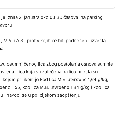
 je izbila 2. januara oko 03.30 časova na parking
javoru
., M.V. i A.S. protiv kojih će biti podnesen i izveštaj
ad.
ojstvu osumnjičenog lica zbog postojanja osnova sumnje
povreda. Lica koja su zatečena na licu mjesta su
, kojom prilikom je kod lica M.V. utvrđeno 1,64 g/kg,
rđeno 1,55, kod lica M.B. utvrđeno 1,84 g/kg i kod lica
u- navodi se u policijskom saopštenju.