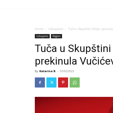
Home
Izdvajamo
Tuča u Skupštini Srbije, opozic
Izdvajamo
Region
Tuča u Skupštini 
prekinula Vučiće
By
Katarina B.
-
02/02/2023