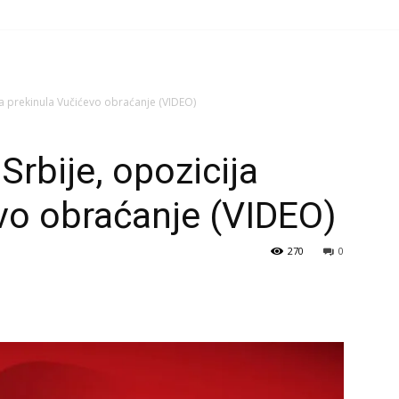
ija prekinula Vučićevo obraćanje (VIDEO)
Srbije, opozicija
vo obraćanje (VIDEO)
270
0