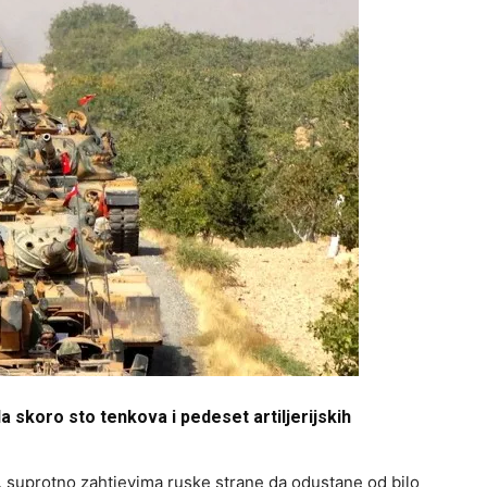
la skoro sto tenkova i pedeset artiljerijskih
u, suprotno zahtjevima ruske strane da odustane od bilo