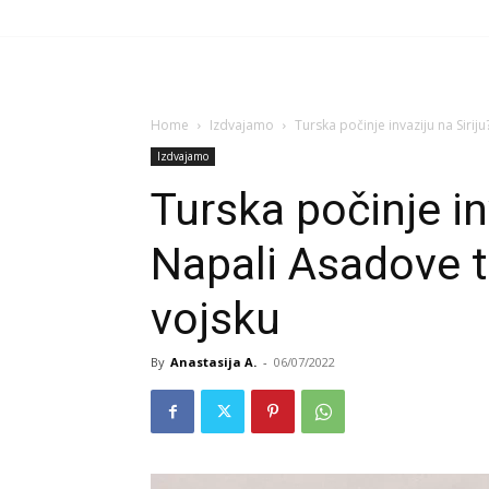
Home
Izdvajamo
Turska počinje invaziju na Sirij
Izdvajamo
Turska počinje in
Napali Asadove t
vojsku
By
Anastasija A.
-
06/07/2022