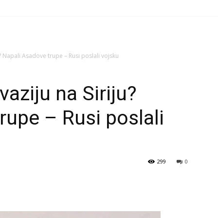
u? Napali Asadove trupe – Rusi poslali vojsku
vaziju na Siriju?
rupe – Rusi poslali
299
0