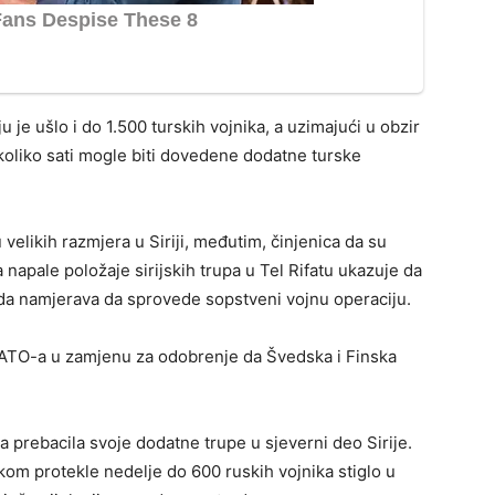
u je ušlo i do 1.500 turskih vojnika, a uzimajući u obzir
ekoliko sati mogle biti dovedene dodatne turske
u velikih razmjera u Siriji, međutim, činjenica da su
a napale položaje sirijskih trupa u Tel Rifatu ukazuje da
i da namjerava da sprovede sopstveni vojnu operaciju.
NATO-a u zamjenu za odobrenje da Švedska i Finska
a prebacila svoje dodatne trupe u sjeverni deo Sirije.
okom protekle nedelje do 600 ruskih vojnika stiglo u