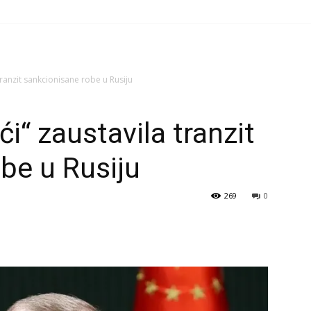
tranzit sankcionisane robe u Rusiju
i“ zaustavila tranzit
be u Rusiju
269
0