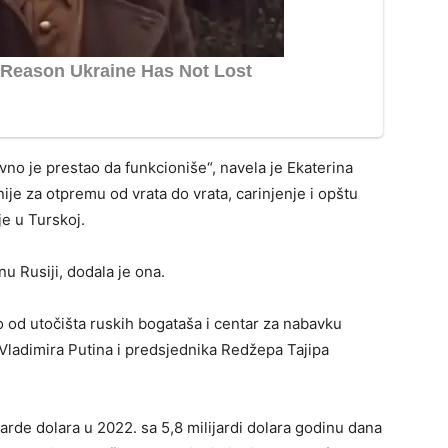
vno je prestao da funkcioniše“, navela je Ekaterina
je za otpremu od vrata do vrata, carinjenje i opštu
je u Turskoj.
u Rusiji, dodala je ona.
 od utočišta ruskih bogataša i centar za nabavku
Vladimira Putina i predsjednika Redžepa Tajipa
jarde dolara u 2022. sa 5,8 milijardi dolara godinu dana