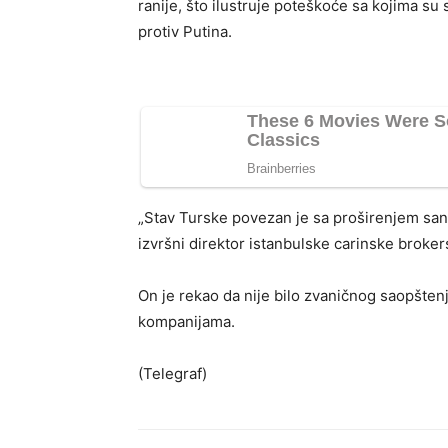
ranije, što ilustruje poteškoće sa kojima s
protiv Putina.
„Stav Turske povezan je sa proširenjem sank
izvršni direktor istanbulske carinske brokers
On je rekao da nije bilo zvaničnog saopštenj
kompanijama.
(Telegraf)