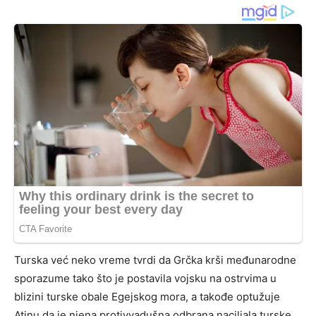
Turska već neko vreme tvrdi da Grčka krši međunarodne
sporazume tako što je postavila vojsku na ostrvima u
blizini turske obale Egejskog mora, a takođe optužuje
Atinu da je njena protivvadušna odbrana naciljala turske