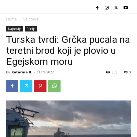
Home
Najnovije
Najnovije
Rusija
Turska tvrdi: Grčka pucala na
teretni brod koji je plovio u
Egejskom moru
By
Katarina B.
-
11/09/2022
355
0