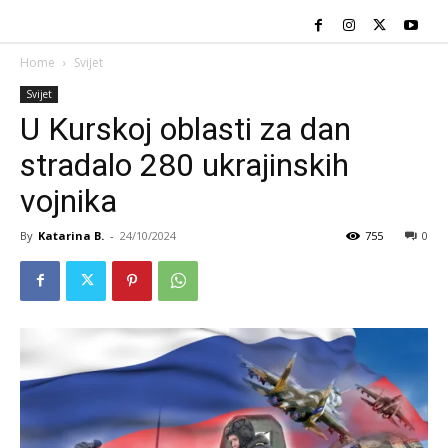
Home
Svijet
Svijet
U Kurskoj oblasti za dan
stradalo 280 ukrajinskih
vojnika
By
Katarina B.
-
24/10/2024
755
0