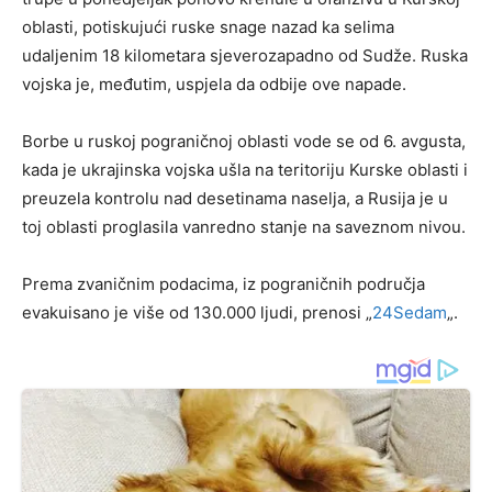
oblasti, potiskujući ruske snage nazad ka selima
udaljenim 18 kilometara sjeverozapadno od Sudže. Ruska
vojska je, međutim, uspjela da odbije ove napade.
Borbe u ruskoj pograničnoj oblasti vode se od 6. avgusta,
kada je ukrajinska vojska ušla na teritoriju Kurske oblasti i
preuzela kontrolu nad desetinama naselja, a Rusija je u
toj oblasti proglasila vanredno stanje na saveznom nivou.
Prema zvaničnim podacima, iz pograničnih područja
evakuisano je više od 130.000 ljudi, prenosi „
24Sedam
„.