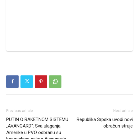
Previous article
Next article
PUTIN O RAKETNOM SISTEMU
Republika Srpska uvodi novi
„AVANGARD“: Sva ulaganja
obračun struje
Amerike u PVO odbranu su
besmislena nakon Avangarda