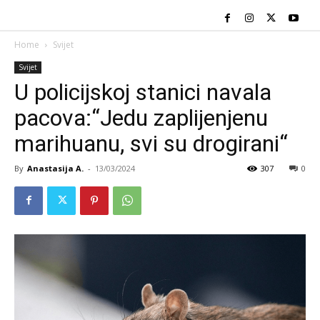
Home
Svijet
Svijet
U policijskoj stanici navala
pacova:“Jedu zaplijenjenu
marihuanu, svi su drogirani“
By
Anastasija A.
-
13/03/2024
307
0