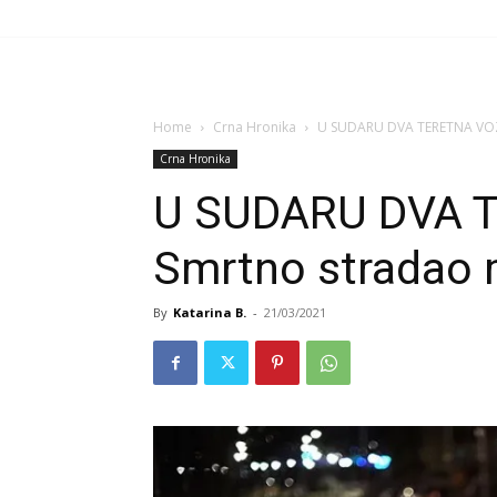
Home
Crna Hronika
U SUDARU DVA TERETNA VOZ
Crna Hronika
U SUDARU DVA 
Smrtno stradao
By
Katarina B.
-
21/03/2021