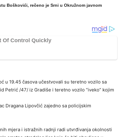
stu Boškovići, rečeno je Srni u Okružnom javnom
oć u 19.45 časova učestvovali su teretno vozilo sa
d Petrić /47/ iz Gradiše i teretno vozilo “iveko” kojim
ilac Dragana Lipovčić zajedno sa policijskim
ih mjera i istražnih radnji radi utvrđivanja okolnosti