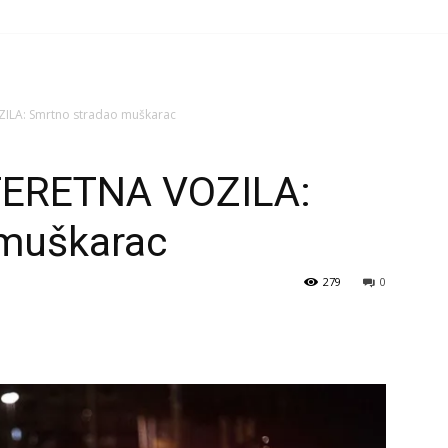
ILA: Smrtno stradao muškarac
TERETNA VOZILA:
 muškarac
279
0