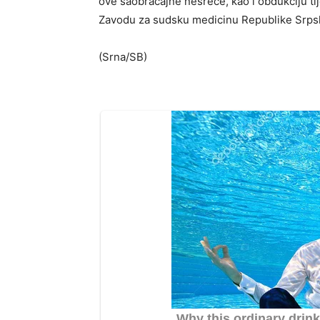
ove saobraćajne nesreće, kao i obdukciju tij
Zavodu za sudsku medicinu Republike Srps
(Srna/SB)