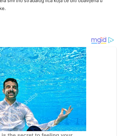
ela smrtno stradalog lica koja će biti obavljena u
ke.