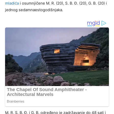
mladića
i osumnjičene M. R. (20), S. B. Đ. (20), G. B. (20) i
jednog sedamnaestogodišnjaka.
M. R, S. B. Đ, i G. B. određeno je zadržavanje do 48 sati i