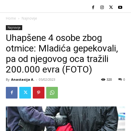
Home
Najnovije
Najnovije
Uhapšene 4 osobe zbog
otmice: Mladića gepekovali,
pa od njegovog oca tražili
200.000 evra (FOTO)
By
Anastasija A.
-
05/02/2023
320
0