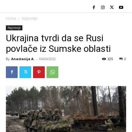
Home
Najnovije
Najnovije
Ukrajina tvrdi da se Rusi
povlače iz Sumske oblasti
By
Anastasija A.
-
04/04/2022
325
0