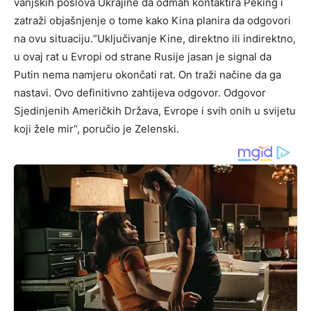
vanjskih poslova Ukrajine da odmah kontaktira Peking i
zatraži objašnjenje o tome kako Kina planira da odgovori
na ovu situaciju.“Uključivanje Kine, direktno ili indirektno,
u ovaj rat u Evropi od strane Rusije jasan je signal da
Putin nema namjeru okončati rat. On traži načine da ga
nastavi. Ovo definitivno zahtijeva odgovor. Odgovor
Sjedinjenih Američkih Država, Evrope i svih onih u svijetu
koji žele mir“, poručio je Zelenski.