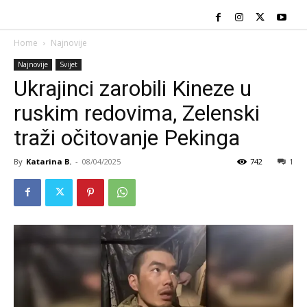
Home
Najnovije
Najnovije
Svijet
Ukrajinci zarobili Kineze u
ruskim redovima, Zelenski
traži očitovanje Pekinga
By
Katarina B.
-
08/04/2025
742
1