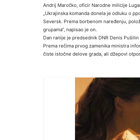
Andrij Maročko, oficir Narodne milicije Lu
„Ukrajinska komanda donela je odluku o ppo
Seversk. Prema borbenom naređenju, položaje
grupama“, napisao je on.
Dan ranije je predsednik DNR Denis Pušilin
Prema rečima prvog zamenika ministra info
čiste istočne delove grada, ali džepovi otpora