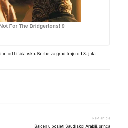
o od Lisičanska. Borbe za grad traju od 3. jula.
Next article
Bajden u posjeti Saudijskoj Arabiji, princa