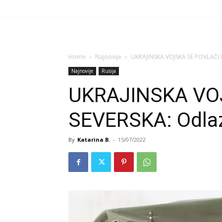
Home
Najnovije
UKRAJINSKA VOJSKA SE POVLAČI 
Najnovije
Rusija
UKRAJINSKA VOJ
SEVERSKA: Odla
By
Katarina B.
-
15/07/2022