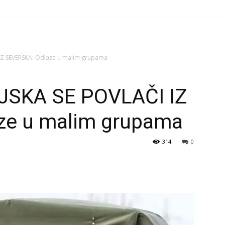
IZ SEVERSKA: Odlaze u malim grupama
SKA SE POVLAČI IZ
ze u malim grupama
314
0